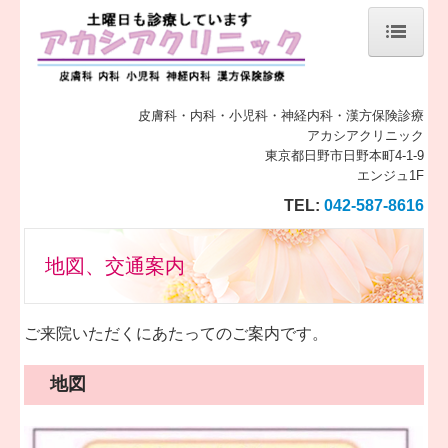
トップページ
当院について
皮膚科・内科・小児科・神経内科・漢方保険診療
アカシアクリニック
東京都日野市日野本町4-1-9
診療案内
エンジュ1F
施設、設備など
TEL:
042-587-8616
初診の方へ
地図、交通案内
地図、交通案内
スタッフの紹介
ご来院いただくにあたってのご案内です。
よくある質問
地図
リンク集
個人情報保護方針