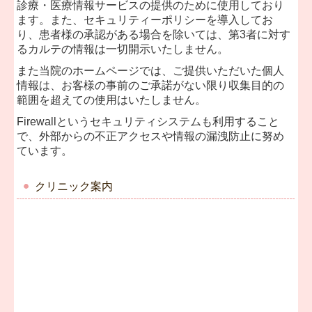
診療・医療情報サービスの提供のために使用しており
ます。また、セキュリティーポリシーを導入してお
保険診療科目
り、患者様の承認がある場合を除いては、第3者に対す
るカルテの情報は一切開示いたしません。
自費治療料金（保険適用外）
また当院のホームページでは、ご提供いただいた個人
情報は、お客様の事前のご承諾がない限り収集目的の
範囲を超えての使用はいたしません。
Firewallというセキュリティシステムも利用すること
で、外部からの不正アクセスや情報の漏洩防止に努め
ています。
クリニック案内